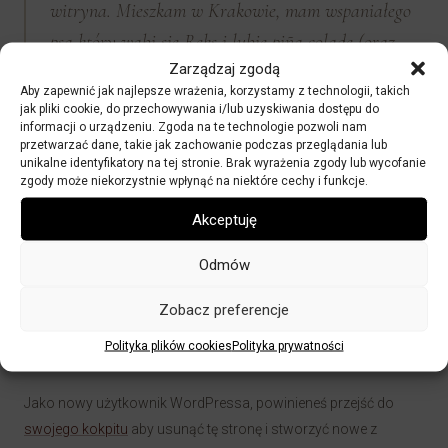
witryna. Mieszkam w Krakowie, mam wspaniałego
psa który wabi się Reks i lubię piña coladę (oraz
Zarządzaj zgodą
spacery, gdy pada deszcz).
Aby zapewnić jak najlepsze wrażenia, korzystamy z technologii, takich
jak pliki cookie, do przechowywania i/lub uzyskiwania dostępu do
informacji o urządzeniu. Zgoda na te technologie pozwoli nam
…albo coś takiego:
przetwarzać dane, takie jak zachowanie podczas przeglądania lub
unikalne identyfikatory na tej stronie. Brak wyrażenia zgody lub wycofanie
zgody może niekorzystnie wpłynąć na niektóre cechy i funkcje.
Firma XYZ Doohickey została założona w 1971 roku
Akceptuję
i od tamtej pory dostarcza społeczeństwu dobrej
Odmów
jakości gadżety. Znajdująca się w Gotham City
XYZ zatrudnia ponad 2000 osób i robi niesamowite
Zobacz preferencje
rzeczy dla społeczności Gotham.
Polityka plików cookies
Polityka prywatności
Jako nowy użytkownik WordPressa, powinieneś przejść do
swojego kokpitu
aby usunąć tę stronę i stworzyć nowe z